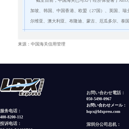
截至目前，中国海关已与32个经济体签署了
AE
加坡、韩国、中国香港、欧盟（27国）、英国、
尔维亚、澳大利亚、
布隆迪
、蒙古、厄瓜多尔、泰
来源：中国海关信用管理
お問い合わせ電話：
050-5490-0967
お問い合わせメール：
服务电话：
hqcs@ldxpress.com
400-8200-112
投诉电话：
深圳分公司总机：